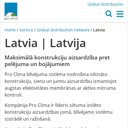
Global distribution
O
M
Home
/
Service
/
Global distribution network
/
Latvia
Latvia | Latvija
Maksimālā konstrukciju aizsardzība pret
pelējuma un bojājumiem
Pro Clima blīvējuma sistēma nodrošina siltināto
konstrukciju, sienu un jumtu aizsardzību izmantojot
augstas efektivitātes membrānas ar aktīvo mitruma
kontroli.
Kompānija Pro Clima ir līderis siltuma izolēto
konstrukciju aizsardzības jomā, blīvējamo sistēmu
izstrādē un ražošanā.