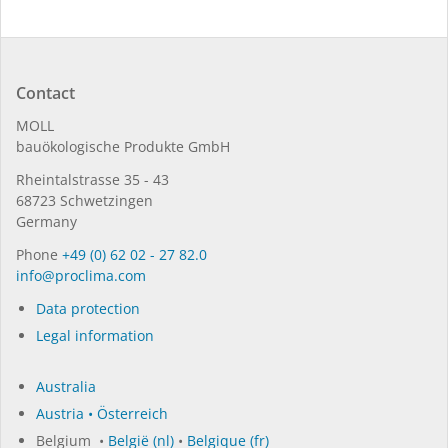
Contact
MOLL
bauöko­lo­gi­sche Pro­duk­te GmbH
Rhein­tal­strasse 35 - 43
68723 Schwet­zin­gen
Germany
Phone
+49 (0) 62 02 - 27 82.0
in­fo@procli­ma.com
Data protection
Legal information
Australia
Austria • Österreich
Belgium •
België (nl)
•
Belgique (fr)