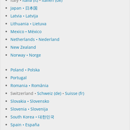
Italy •
Italia (it)
•
Italien (de)
Japan • 日本国
Latvia • Latvija
Lithuania • Lietuva
Mexico • México
Netherlands • Nederland
New Zealand
Norway • Norge
Poland • Polska
Portugal
Romania • România
Switzerland •
Schweiz (de)
•
Suisse (fr)
Slovakia • Slovensko
Slovenia • Slovenija
South Korea • 대한민국
Spain • España