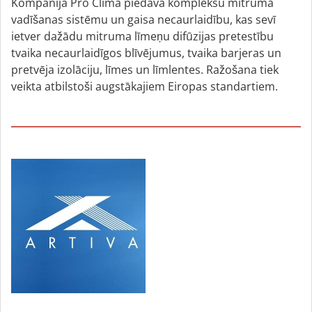
Kompānija Pro Clima piedāvā kompleksu mitruma
vadīšanas sistēmu un gaisa necaurlaidību, kas sevī
ietver dažādu mitruma līmeņu difūzijas pretestību
tvaika necaurlaidīgos blīvējumus, tvaika barjeras un
pretvēja izolāciju, līmes un līmlentes. Ražošana tiek
veikta atbilstoši augstākajiem Eiropas standartiem.